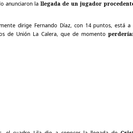
lo anunciaron la
llegada de un jugador procedent
mente dirige Fernando Díaz, con 14 puntos, está a 
dos de Unión La Calera, que de momento
perdería
s, el cuadro Lila dio a conocer la llegada de
Cris