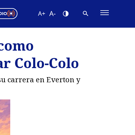
DIO
ón Valparaíso
Editorial
 como
encias
ar Colo-Colo
os
 su carrera en Everton y