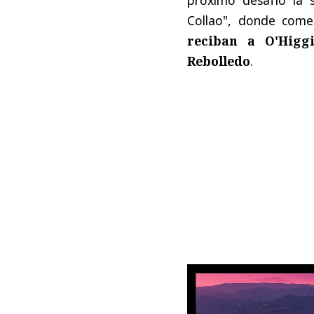
Collao", donde come
reciban a O'Higg
Rebolledo
.