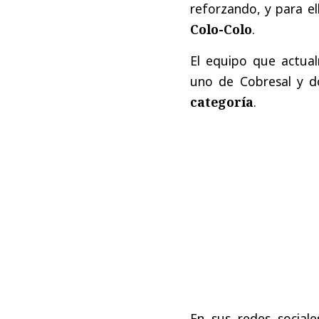
reforzando, y para el
Colo-Colo
.
El equipo que actual
uno de Cobresal y 
categoría
.
En sus redes sociale