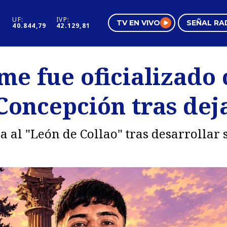
UF:
IVP:
TV EN VIVO
SEÑAL RA
40.844,79
42.129,81
s
Mundo Inmobiliario
Regi
me fue oficializado
al
Negocios
Tend
Concepción tras dej
Pura Mujer
Vide
ga al "León de Collao" tras desarrollar