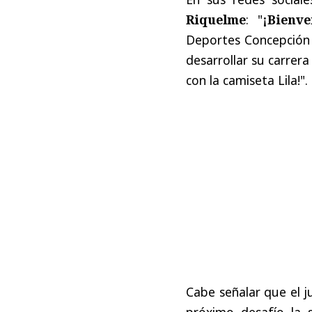
Riquelme
: "
¡Bienv
Deportes Concepción 2
desarrollar su carrer
con la camiseta Lila!".
Cabe señalar que el j
próximo desafío la 