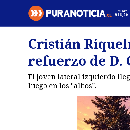
Click acá para ir directamente al contenido
Dólar:
916,20
Nacional
Espectáculo
Cristián Riquel
Regiones
Internacion
refuerzo de D. 
Deportes
Motores
El joven lateral izquierdo lle
luego en los "albos".