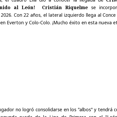
enido al León! Cristián Riquelme
se incorpo
026. Con 22 años, el lateral izquierdo llega al Conce
a en Everton y Colo-Colo. ¡Mucho éxito en esta nueva 
ugador no logró consolidarse en los "albos" y tendrá
segunda rueda de la Liga de Primera con el "Leó