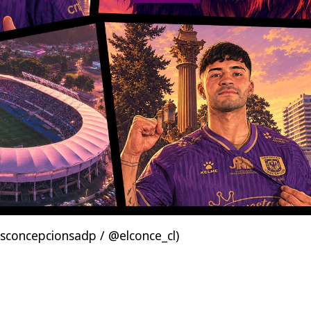
concepcionsadp / @elconce_cl)