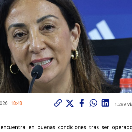
2026
18:48
1.299
vi
encuentra en buenas condiciones tras ser operad