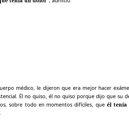
 que tenía un dolor
", admitió.
uerpo médico, le dijeron que era mejor hacer exáme
stencial. Él no quiso, él no quiso porque dijo que su 
icos, sobre todo en momentos difíciles, que
él tenía
.