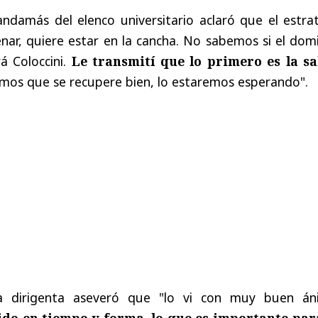
andamás del elenco universitario aclaró que el estra
enar, quiere estar en la cancha. No sabemos si el do
á Coloccini.
Le transmití que lo primero es la sa
emos que se recupere bien, lo estaremos esperando".
a dirigenta aseveró que "lo vi con muy buen án
do en tiempo y forma, lo que es importante par