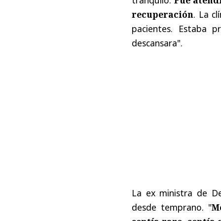
recuperación
. La c
pacientes. Estaba p
descansara".
La ex ministra de D
desde temprano. "
M