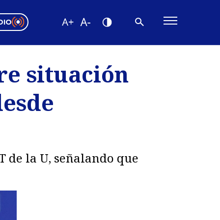
DIO
ón Valparaíso
Editorial
re situación
encias
desde
os
T de la U, señalando que