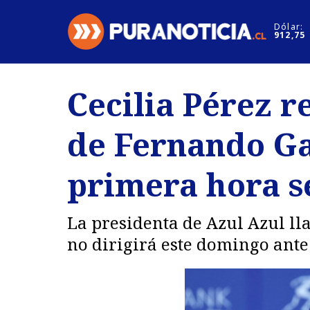
Click acá para ir directamente al contenido
Dólar:
912,75
Nacional
Espectáculo
Cecilia Pérez r
Regiones
Internacion
de Fernando Ga
Deportes
Motores
primera hora se
La presidenta de Azul Azul ll
no dirigirá este domingo ant