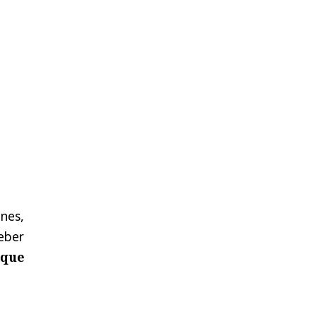
nes,
deber
 que