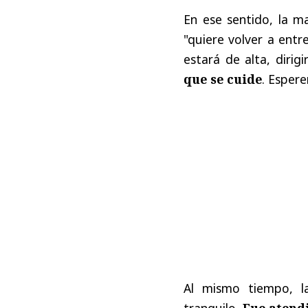
En ese sentido, la m
"quiere volver a entr
estará de alta, dirigir
que se cuide
. Esper
Al mismo tiempo, l
tranquilo.
Fue atendi