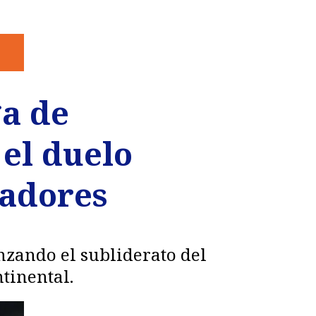
ga de
 el duelo
tadores
nzando el subliderato del
tinental.