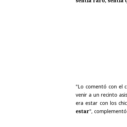
sentía raro, sentía
"Lo comentó con el c
venir a un recinto asi
era estar con los ch
estar
", complementó