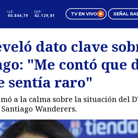
UF:
IVP:
TV EN VIVO
SEÑAL RA
40.844,79
42.129,81
s
Mundo Inmobiliario
Regi
eveló dato clave sob
al
Negocios
Tend
go: "Me contó que 
Pura Mujer
Vide
 sentía raro"
amó a la calma sobre la situación del D
e Santiago Wanderers.