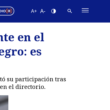
DIO
ón Valparaíso
Editorial
te en el
encias
gro: es
os
ó su participación tras
en el directorio.