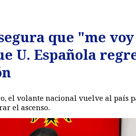
segura que "me voy 
e U. Española regre
ón
ro, el volante nacional vuelve al país
rar el ascenso.