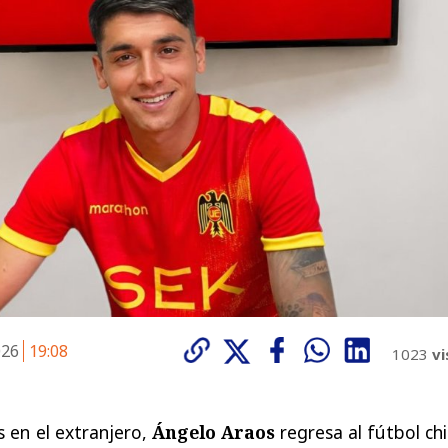
026
19:08
1023
vi
 en el extranjero,
Ángelo Araos
regresa al fútbol ch