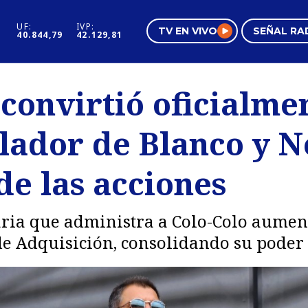
UF:
IVP:
TV EN VIVO
SEÑAL RA
40.844,79
42.129,81
s
Mundo Inmobiliario
Regi
convirtió oficialmen
al
Negocios
Tend
ador de Blanco y Ne
Pura Mujer
Vide
de las acciones
aria que administra a Colo-Colo aument
 de Adquisición, consolidando su poder 