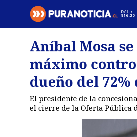
Click acá para ir directamente al contenido
Dólar:
916,20
Nacional
Espectáculo
Aníbal Mosa se 
Regiones
Internacion
máximo control
Deportes
Motores
dueño del 72% 
El presidente de la concesion
el cierre de la Oferta Pública