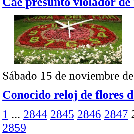
Cae presunto violador de 
Sábado 15 de noviembre de
Conocido reloj de flores d
1
...
2844
2845
2846
2847
2859