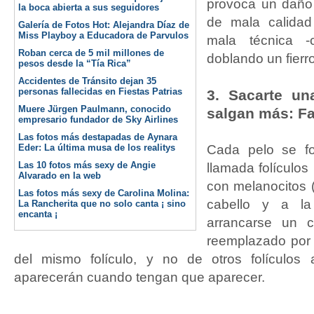
provoca un daño
la boca abierta a sus seguidores
de mala calidad
Galería de Fotos Hot: Alejandra Díaz de
Miss Playboy a Educadora de Parvulos
mala técnica -
Roban cerca de 5 mil millones de
doblando un fierro
pesos desde la “Tía Rica”
Accidentes de Tránsito dejan 35
personas fallecidas en Fiestas Patrias
3. Sacarte u
Muere Jürgen Paulmann, conocido
salgan más: F
empresario fundador de Sky Airlines
Las fotos más destapadas de Aynara
Eder: La última musa de los realitys
Cada pelo se fo
Las 10 fotos más sexy de Angie
llamada folículos 
Alvarado en la web
con melanocitos (
Las fotos más sexy de Carolina Molina:
cabello y a la
La Rancherita que no solo canta ¡ sino
encanta ¡
arrancarse un c
reemplazado por
del mismo folículo, y no de otros folículos
aparecerán cuando tengan que aparecer.