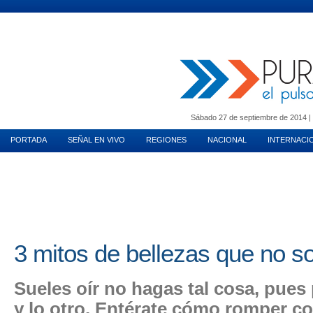
MUNDO INMOBILIARIO
PURA MUJER
MOTORES
VIDA EN PAREJA
T
Sábado 27 de septiembre de 2014 | 
PORTADA
SEÑAL EN VIVO
REGIONES
NACIONAL
INTERNACI
3 mitos de bellezas que no so
Sueles oír no hagas tal cosa, pues
y lo otro. Entérate cómo romper c