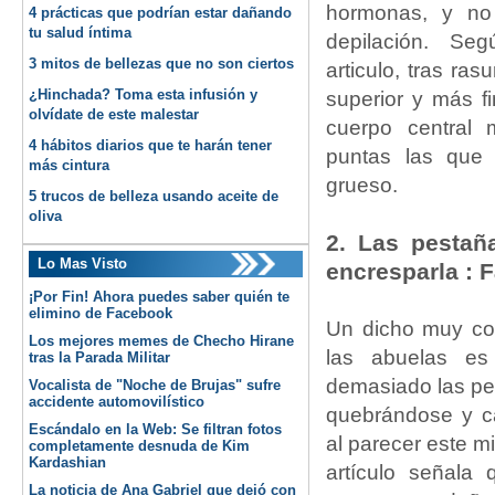
hormonas, y no
4 prácticas que podrían estar dañando
tu salud íntima
depilación. Se
3 mitos de bellezas que no son ciertos
articulo, tras ras
¿Hinchada? Toma esta infusión y
superior y más fi
olvídate de este malestar
cuerpo central 
4 hábitos diarios que te harán tener
puntas las que
más cintura
grueso.
5 trucos de belleza usando aceite de
oliva
2. Las pestañ
Lo Mas Visto
encresparla : 
¡Por Fin! Ahora puedes saber quién te
elimino de Facebook
Un dicho muy co
Los mejores memes de Checho Hirane
las abuelas es
tras la Parada Militar
demasiado las pe
Vocalista de "Noche de Brujas" sufre
accidente automovilístico
quebrándose y c
Escándalo en la Web: Se filtran fotos
al parecer este mi
completamente desnuda de Kim
Kardashian
artículo señala
La noticia de Ana Gabriel que dejó con