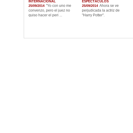
INTERNACIONAL
ESPECTÁCULOS
"Yo con uno me
Ahora se ve
25/09/2014
25/09/2014
convenzo, pero el juez no
perjudicada la actriz de
quiso hacer el peri ...
"Harry Potter".