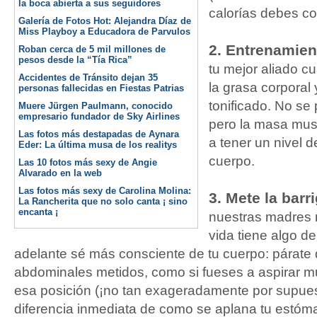
la boca abierta a sus seguidores
calorías debes co
Galería de Fotos Hot: Alejandra Díaz de
Miss Playboy a Educadora de Parvulos
2. Entrenamien
Roban cerca de 5 mil millones de
pesos desde la “Tía Rica”
tu mejor aliado cu
Accidentes de Tránsito dejan 35
la grasa corporal 
personas fallecidas en Fiestas Patrias
tonificado. No se 
Muere Jürgen Paulmann, conocido
empresario fundador de Sky Airlines
pero la masa mus
Las fotos más destapadas de Aynara
a tener un nivel 
Eder: La última musa de los realitys
cuerpo.
Las 10 fotos más sexy de Angie
Alvarado en la web
Las fotos más sexy de Carolina Molina:
3. Mete la barr
La Rancherita que no solo canta ¡ sino
encanta ¡
nuestras madres n
vida tiene algo de
adelante sé más consciente de tu cuerpo: párate
abdominales metidos, como si fueses a aspirar m
esa posición (¡no tan exageradamente por supues
diferencia inmediata de como se aplana tu estó