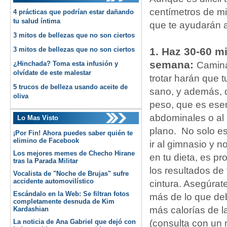
centímetros de mi
4 prácticas que podrían estar dañando
tu salud íntima
que te ayudarán a
3 mitos de bellezas que no son ciertos
3 mitos de bellezas que no son ciertos
1. Haz 30-60 mi
semana:
¿Hinchada? Toma esta infusión y
Camina
olvídate de este malestar
trotar harán que 
5 trucos de belleza usando aceite de
sano, y además, q
oliva
peso, que es esen
abdominales o a
Lo Mas Visto
plano. No solo es
¡Por Fin! Ahora puedes saber quién te
elimino de Facebook
ir al gimnasio y 
Los mejores memes de Checho Hirane
en tu dieta, es p
tras la Parada Militar
los resultados de 
Vocalista de "Noche de Brujas" sufre
accidente automovilístico
cintura. Asegúra
Escándalo en la Web: Se filtran fotos
más de lo que de
completamente desnuda de Kim
más calorías de l
Kardashian
La noticia de Ana Gabriel que dejó con
(consulta con un 