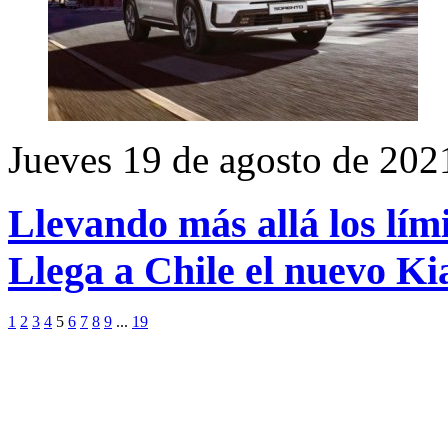
Jueves 19 de agosto de 202
Llevando más allá los lími
Llega a Chile el nuevo Ki
1
2
3
4
5
6
7
8
9
...
19