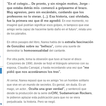
"En el colegio... De pronto, y sin ningún motivo, Jorge -
que estaba detrás mío- comenzó a golpearme el brazo.
Muy agresivo, pero sin escándalo, cuidando que los
profesores no lo vieran. (...). Esa historia, casi olvidada,
fue la primera vez que él me agredió
. En ese momento, no
imaginé qué podrían significar esos golpes, ni tampoco que ese
amigo sería capaz de hacerme tanto daño en el futuro”, relata uno
de los párrafos.
r
extraña fascinación
En otros pasajes del libro, Narea habla de la
de González sobre su "belleza",
como una suerte de
homosexualidad
demostrar la
del cantante.
s
Por otra parte, toma la obsesión que tuvo al hacer el disco
Corazones de 1990, donde se forjó el triángulo amoroso con su
"me
esposa, Claudia Carvajal, y hasta recordando una vez que
pidió que nos acostáramos los tres".
Al cerrar, Narea repasó que su ex amigo "es un hombre solitario
que vive en un mundo de secretos. Es genial, sin duda. Es un
Oculta una gran verdad",
mago, un actor...
y sentenció que
CHV, Sudamerican Rockers
desde la producción de la serie de
,
le pidieron aplazar esta publicación para que no se viera
perjudicada la historia. Pero se negó.
os