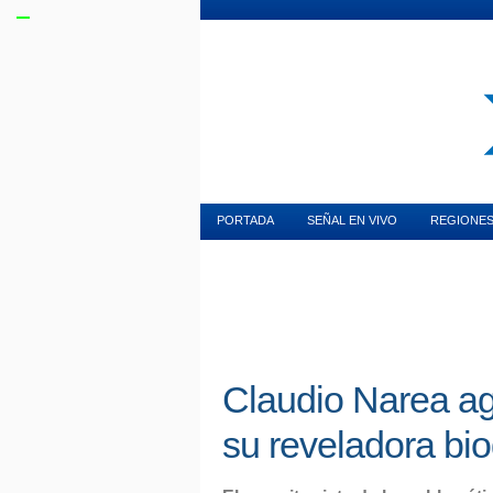
MUNDO INMOBILIARIO
PURA MUJER
M
PORTADA
SEÑAL EN VIVO
REGIONE
Claudio Narea ag
su reveladora bio