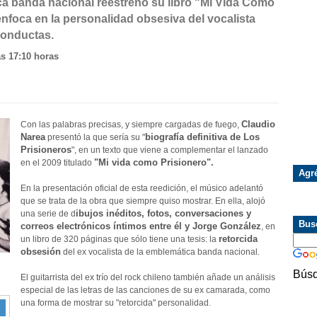
ica banda nacional reestrenó su libro "Mi Vida Como
enfoca en la personalidad obsesiva del vocalista
conductas.
as 17:10 horas
Claudio
Con las palabras precisas, y siempre cargadas de fuego,
Narea
biografía definitiva de Los
presentó la que sería su "
Prisioneros
", en un texto que viene a complementar el lanzado
"Mi vida como Prisionero".
en el 2009 titulado
Agr
En la presentación oficial de esta reedición, el músico adelantó
que se trata de la obra que siempre quiso mostrar. En ella, alojó
ibujos inéditos, fotos, conversaciones y
una serie de d
Bus
correos electrónicos íntimos entre él y Jorge González
, en
retorcida
un libro de 320 páginas que sólo tiene una tesis: la
obsesión
del ex vocalista de la emblemática banda nacional.
Búsq
El guitarrista del ex trío del rock chileno también añade un análisis
especial de las letras de las canciones de su ex camarada, como
una forma de mostrar su "retorcida" personalidad.