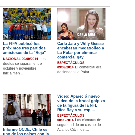
La FIFA publicó los
Carla Jara y Willy Geisse
próximos tres partidos
encabezan megatrolleo a
amistosos de la "Roja"
La Polar por eliminar
comercial gay
Los
NACIONAL 09/09/2014
ESPECTÁCULOS
duelos se jugarán entre
El comercial era
09/09/2014
octubre y noviembre,
de tiendas La Polar.
inicialmen ...
Video: Apareció nuevo
video de la brutal golpiza
de la figura de la NFL
Rice Ray a su esp ...
ESPECTÁCULOS
Las cámaras de
08/09/2014
seguridad de un casino de
Informe OCDE: Chile es
Atlantic City most ...
uno de los países con la