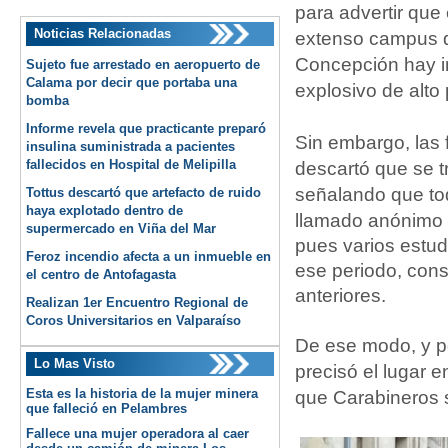
para advertir que 
Noticias Relacionadas
extenso campus 
Concepción hay in
Sujeto fue arrestado en aeropuerto de
Calama por decir que portaba una
explosivo de alto 
bomba
Informe revela que practicante preparó
Sin embargo, las 
insulina suministrada a pacientes
fallecidos en Hospital de Melipilla
descartó que se 
señalando que
to
Tottus descartó que artefacto de ruido
haya explotado dentro de
llamado anónimo 
supermercado en Viña del Mar
pues varios estu
Feroz incendio afecta a un inmueble en
ese periodo, cons
el centro de Antofagasta
anteriores.
Realizan 1er Encuentro Regional de
Coros Universitarios en Valparaíso
De ese modo, y 
Lo Mas Visto
precisó el lugar e
Esta es la historia de la mujer minera
que Carabineros se
que falleció en Pelambres
Fallece una mujer operadora al caer