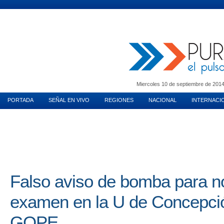
MUNDO INMOBILIARIO
PURA MUJER
MOTORES
VIDA EN PAREJA
T
Miercoles 10 de septiembre de 2014 
PORTADA
SEÑAL EN VIVO
REGIONES
NACIONAL
INTERNACI
Falso aviso de bomba para no
examen en la U de Concepció
GOPE