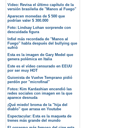
Video: Revisa el último capítulo de la
versión brasileña de "Manos al Fuego"
Aparecen monedas de $ 500 que
podrían valer $ 300.000
Foto: Lindsay Lohan sorprende con
descuidada figura
Infiel más recordada de ''Manos al
Fuego'' habla después del bullying que
sufrió
Esta es la imagen de Gary Medel que
genera polémica en Italia
Este es el vídeo censurado en EEUU
por ser muy HOT
Guionista de Vuelve Temprano pidió
perdón por "microfinal"
Fotos: Kim Kardashian encendió las
redes sociales con imagen en la que
aparece desnuda
¡Qué miedo! broma de la "hija del
diablo" que arrasa en Youtube
Espectacular: Esta es la maqueta de
trenes más grande del mundo
El orgasmo más famoso del cine esta