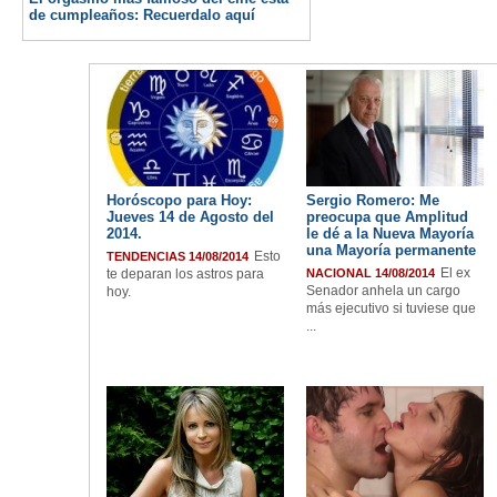
de cumpleaños: Recuerdalo aquí
Horóscopo para Hoy:
Sergio Romero: Me
Jueves 14 de Agosto del
preocupa que Amplitud
2014.
le dé a la Nueva Mayoría
una Mayoría permanente
Esto
TENDENCIAS 14/08/2014
El ex
te deparan los astros para
NACIONAL 14/08/2014
Senador anhela un cargo
hoy.
más ejecutivo si tuviese que
...