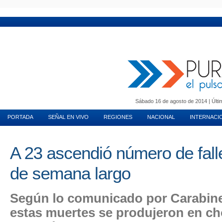
MUNDO INMOBILIARIO
PURA MUJER
MOTORES
VIDA EN PAREJA
T
Sábado 16 de agosto de 2014 | Últim
PORTADA
SEÑAL EN VIVO
REGIONES
NACIONAL
INTERNACI
A 23 ascendió número de falle
de semana largo
Según lo comunicado por Carabine
estas muertes se produjeron en c