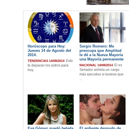
Horóscopo para Hoy:
Sergio Romero: Me
Jueves 14 de Agosto del
preocupa que Amplitud
2014.
le dé a la Nueva Mayoría
una Mayoría permanente
Esto
TENDENCIAS 14/08/2014
El ex
te deparan los astros para
NACIONAL 14/08/2014
Senador anhela un cargo
hoy.
más ejecutivo si tuviese que
...
Eva Gómez quedó helada
El ardiente desnudo de