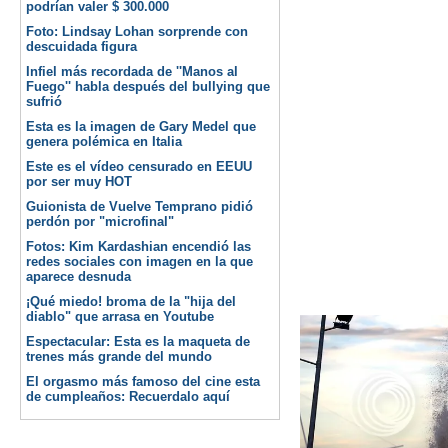
podrían valer $ 300.000
Foto: Lindsay Lohan sorprende con
descuidada figura
Infiel más recordada de ''Manos al
Fuego'' habla después del bullying que
sufrió
Esta es la imagen de Gary Medel que
genera polémica en Italia
Este es el vídeo censurado en EEUU
por ser muy HOT
Guionista de Vuelve Temprano pidió
perdón por "microfinal"
Fotos: Kim Kardashian encendió las
redes sociales con imagen en la que
aparece desnuda
¡Qué miedo! broma de la "hija del
diablo" que arrasa en Youtube
Espectacular: Esta es la maqueta de
trenes más grande del mundo
El orgasmo más famoso del cine esta
de cumpleaños: Recuerdalo aquí