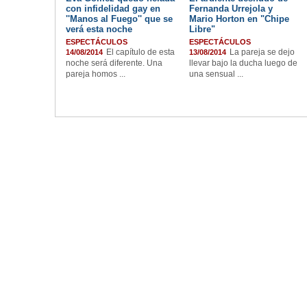
con infidelidad gay en
Fernanda Urrejola y
''Manos al Fuego'' que se
Mario Horton en "Chipe
verá esta noche
Libre"
ESPECTÁCULOS
ESPECTÁCULOS
El capítulo de esta
La pareja se dejo
14/08/2014
13/08/2014
noche será diferente. Una
llevar bajo la ducha luego de
pareja homos ...
una sensual ...