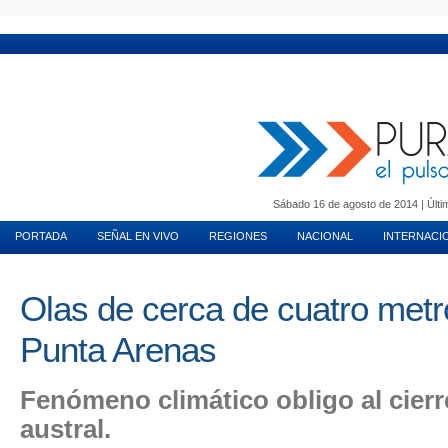
MUNDO INMOBILIARIO
PURA MUJER
MOTORES
VIDA EN PAREJA
T
Sábado 16 de agosto de 2014 | Últim
PORTADA
SEÑAL EN VIVO
REGIONES
NACIONAL
INTERNACI
Olas de cerca de cuatro metr
Punta Arenas
Fenómeno climático obligo al cierr
austral.