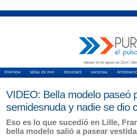
MUNDO INMOBILIARIO
PURA MUJER
MOTORES
VIDA EN PAREJA
T
Sábado 16 de agosto de 2014 | Últim
PORTADA
SEÑAL EN VIVO
REGIONES
NACIONAL
INTERNACI
VIDEO: Bella modelo paseó po
semidesnuda y nadie se dio 
Eso es lo que sucedió en Lille, Fr
bella modelo salió a pasear vestid