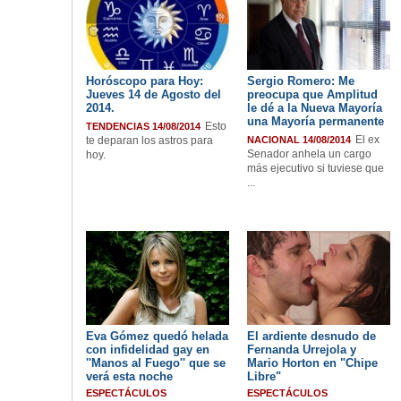
Horóscopo para Hoy:
Sergio Romero: Me
Jueves 14 de Agosto del
preocupa que Amplitud
2014.
le dé a la Nueva Mayoría
una Mayoría permanente
Esto
TENDENCIAS 14/08/2014
El ex
te deparan los astros para
NACIONAL 14/08/2014
Senador anhela un cargo
hoy.
más ejecutivo si tuviese que
...
Eva Gómez quedó helada
El ardiente desnudo de
con infidelidad gay en
Fernanda Urrejola y
''Manos al Fuego'' que se
Mario Horton en "Chipe
verá esta noche
Libre"
ESPECTÁCULOS
ESPECTÁCULOS