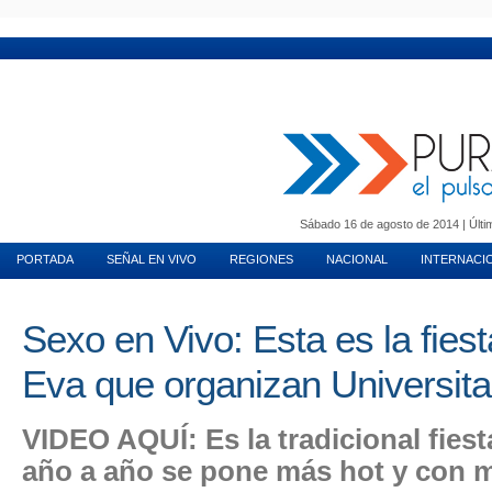
MUNDO INMOBILIARIO
PURA MUJER
MOTORES
VIDA EN PAREJA
T
Sábado 16 de agosto de 2014 | Últim
PORTADA
SEÑAL EN VIVO
REGIONES
NACIONAL
INTERNACI
Sexo en Vivo: Esta es la fies
Eva que organizan Universita
VIDEO AQUÍ: Es la tradicional fie
año a año se pone más hot y con 