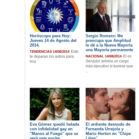
Horóscopo para Hoy:
Sergio Romero: Me
Jueves 14 de Agosto del
preocupa que Amplitud
2014.
le dé a la Nueva Mayoría
una Mayoría permanente
Esto
TENDENCIAS 14/08/2014
El ex
te deparan los astros para
NACIONAL 14/08/2014
Senador anhela un cargo
hoy.
más ejecutivo si tuviese que
...
Eva Gómez quedó helada
El ardiente desnudo de
con infidelidad gay en
Fernanda Urrejola y
''Manos al Fuego'' que se
Mario Horton en "Chipe
verá esta noche
Libre"