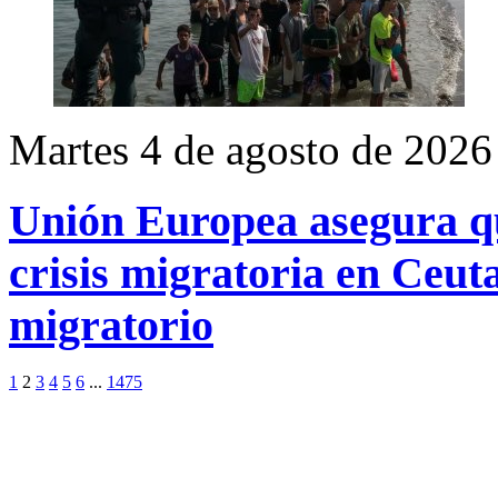
Martes 4 de agosto de 2026
Unión Europea asegura qu
crisis migratoria en Ceuta
migratorio
1
2
3
4
5
6
...
1475